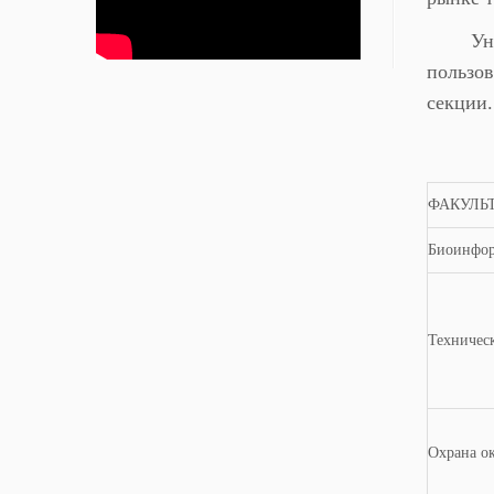
Ун
пользов
секции.
ФАКУЛЬ
Биоинфор
Техничес
Охрана о