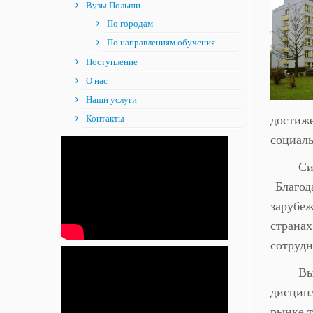
Вузы Польши
По городам
По направлениям обучения
Поступление
О нас
Наши услуги
Контакты
достиже
социаль
Си
Благод
зарубеж
странах
сотрудн
Вы
дисципл
рынке т