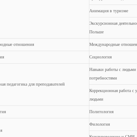
Анимация в туризме
Экскурсионная деятельно
Польше
одные отношения
Международные отноше
ия
Социология
Навыки работы с людьми
потребностями
ая педагогика для преподавателей
Коррекционная работа с 
людьми
гия
Политология
Филология
я
Культуроведение и СМИ