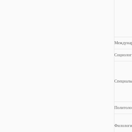
Междунар
Социолог
Специальн
Политоло
Филологи