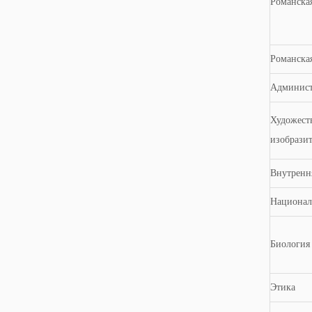
Романска
Романска
Админист
Художеств
изобразит
Внутренн
Национал
Биология
Этика