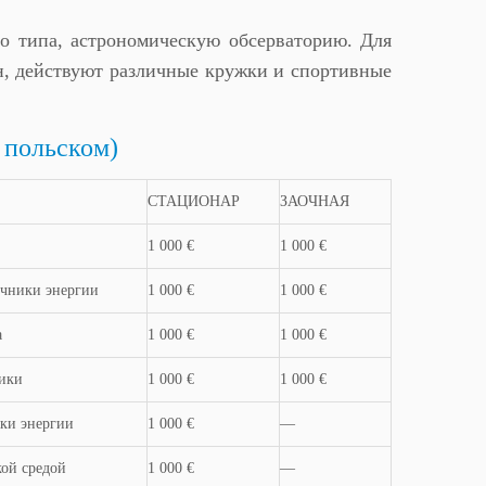
о типа, астрономическую обсерваторию. Для
н, действуют различные кружки и спортивные
польском)
СТАЦИОНАР
ЗАОЧНАЯ
1 000 €
1 000 €
чники энергии
1 000 €
1 000 €
а
1 000 €
1 000 €
ики
1 000 €
1 000 €
ки энергии
1 000 €
—
кой средой
1 000 €
—