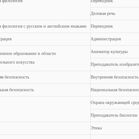
я филология
Переводчик
Деловая речь
я филология с русским и английским языками
Переводчик
рация
Администрация
Аниматор культуры
енное образование в области
ельного искусства
Преподаватель изобразит
яя безопасность
Внутренняя безопасность
ьная безопасность
Национальная безопаснос
Охрана окружающей сре
Преподаватель биологии 
Этика