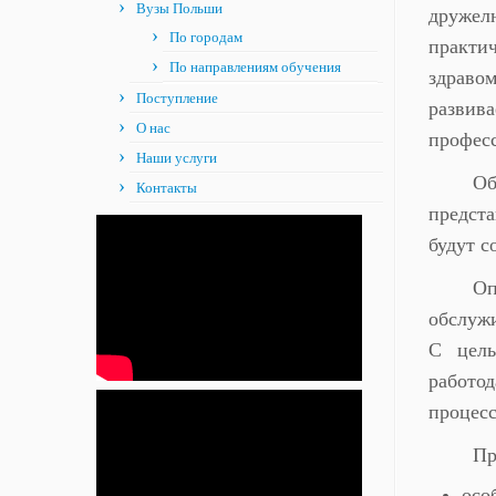
Вузы Польши
друже
По городам
практ
По направлениям обучения
здравом
Поступление
разви
О нас
професс
Наши услуги
Об
Контакты
предст
будут с
Оп
обслужи
С цель
работод
процесс
Пр
осо