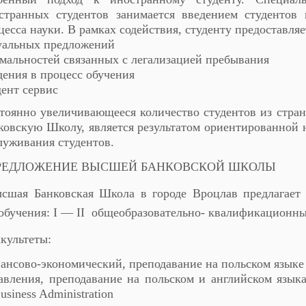
странных студентов занимается введением студентов
цесса науки. В рамках содействия, студенту предоставля
уальных предложений
мальностей связанных с легализацией пребывания
дения в процесс обучения
дент сервис
тоянно увеличивающееся количество студентов из стр
ковскую Школу, является результатом ориентированной 
луживания студентов.
РЕДЛОЖЕНИЕ ВЫСШЕЙ БАНКОВСКОЙ ШКОЛЫ
сшая Банковская Школа в городе Вроцлав предлагает
обучения: I — ІІ общеобразовательно- квалификационн
культеты:
ансово-экономический, преподавание на польском языке
авления, преподавание на польском и английском языка
usiness Administration