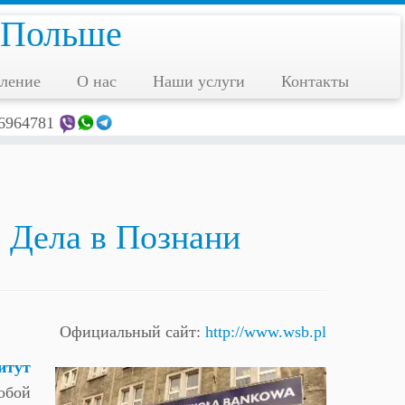
 Польше
ление
О нас
Наши услуги
Контакты
6964781
 Дела в Познани
Официальный сайт:
http://www.wsb.pl
итут
обой