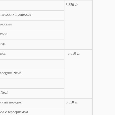
3 350 zł
тических процессов
цессами
мами
реды
ансы
3 850 zł
авосудии New!
 New!
енный порядок
3 550 zł
ьба с терроризмом