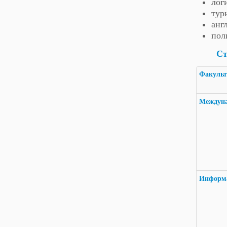
лог
тур
анг
пол
Ст
Факуль
Междуна
Информ