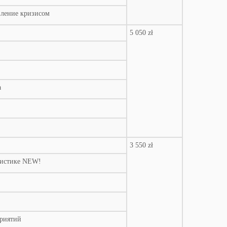
вление кризисом
5 050 zł
а
3 550 zł
гистике NEW!
приятий