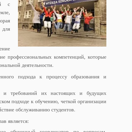
ей с
мле,
торая
для
ение
ение профессиональных компетенций, которые
ональной деятельности.
енного подхода к процессу образования и
ак и требований их настоящих и будущих
ском подходе к обучению, четкой организации
йствие обслуживанию студентов.
ав является:
ьно обученный координатор по вопросам