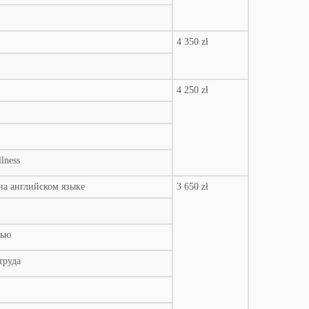
4 350 zł
4 250 zł
lness
 на английском языке
3 650 zł
тью
труда