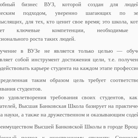
любный бизнеc ВУЗ, которой создан для люд
ическим подходом, уверенно шагающих по зе
ыслящих, для тех, кто ценит свое время; это школа, ко
вает ключевые компетенции, необходимые 
ионального роста таких людей.
учение в ВУЗе не является только целью — обуч
авляет собой инструмент достижения цели, т.е. получ
одействовать карьере студента на каждом этапе професси
ределенная таким образом цель требует соответств
вания студентов.
ю удовлетворения требования своих студентов, к
ателей, Высшая Банковская Школа базирует на практиче
а науки, а также на дружественном и оказывающим соде
еимуществом Высшей Банковской Школы в городе Вроцл
бенный подход к иностранному студенту. Специал