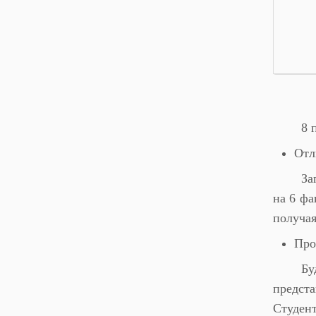
8 
Отл
За
на 6 фа
получая
Про
Бу
предст
Студен