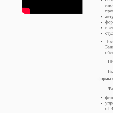
ино
про
акт
фор
вве
сту
Пос
Бан
обс
П
Вы
формы 
Фа
фин
упр
of B