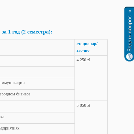
 1 год (2 семестра):
стационар/
заочно
4 250 zł
коммуникации
ародном бизнесе
5 050 zł
ика
едприятиях