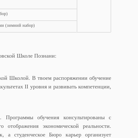
бор)
ми (зимний набор)
ковской Школе Познани:
кой Школой. В твоем распоряжении обучениe
культетах II уровня и развивать компетенции,
. Программы обучения консультированы с
го отображения экономической реальности.
, а студенческое Бюро карьер организует