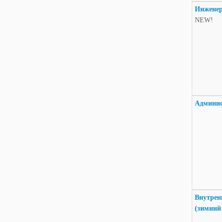
Инженер
NEW!
Админи
Внутрен
(зимний