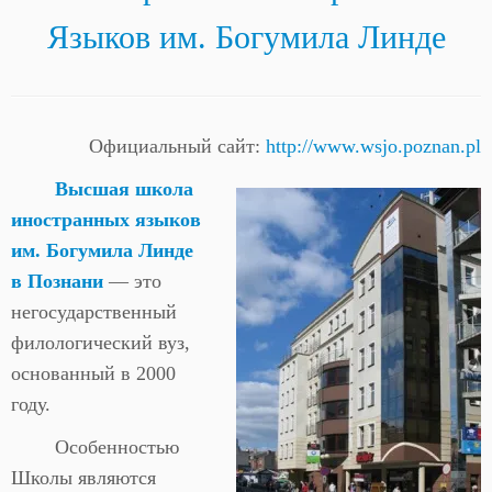
Языков им. Богумила Линде
Официальный сайт:
http://www.wsjo.poznan.pl
Высшая школа
иностранных языков
им. Богумила Линде
в Познани
— это
негосударственный
филологический вуз,
основанный в 2000
году.
Особенностью
Школы являются